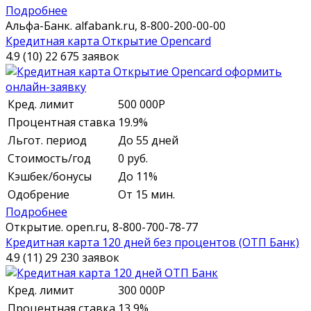
Подробнее
Альфа-Банк.
alfabank.ru,
8-800-200-00-00
Кредитная карта Открытие Opencard
4.9 (10)
22 675 заявок
Кред. лимит
500 000
Р
Процентная ставка
19.9%
Льгот. период
До 55 дней
Стоимость/год
0 руб.
Кэшбек/бонусы
До 11%
Одобрение
От 15 мин.
Подробнее
Открытие.
open.ru,
8-800-700-78-77
Кредитная карта 120 дней без процентов (ОТП Банк)
4.9 (11)
29 230 заявок
Кред. лимит
300 000
Р
Процентная ставка
13,9%