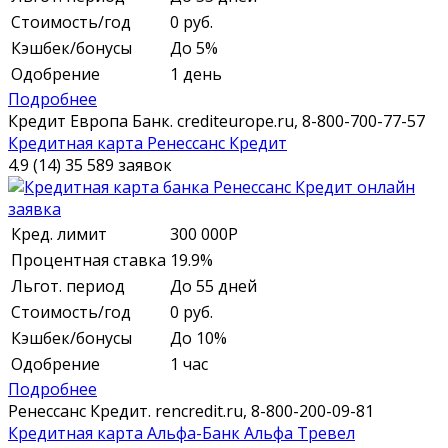
Стоимость/год
0 руб.
Кэшбек/бонусы
До 5%
Одобрение
1 день
Подробнее
Кредит Европа Банк.
crediteurope.ru,
8-800-700-77-57
Кредитная карта Ренессанс Кредит
4.9 (14)
35 589 заявок
Кред. лимит
300 000
Р
Процентная ставка
19.9%
Льгот. период
До 55 дней
Стоимость/год
0 руб.
Кэшбек/бонусы
До 10%
Одобрение
1 час
Подробнее
Ренессанс Кредит.
rencredit.ru,
8-800-200-09-81
Кредитная карта Альфа-Банк Альфа Тревел