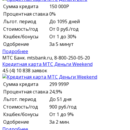
Сумма кредита
150 000
Р
Процентная ставка
0%
Льгот. период
До 1095 дней
Стоимость/год
От 0 руб./год
Кэшбек/бонусы
От 1 до 30%
Одобрение
За 5 минут
Подробнее
МТС Банк.
mtsbank.ru,
8-800-250-05-20
Кредитная карта МТС Деньги Weekend
4.5 (4)
10 838 заявок
Сумма кредита
299 999
Р
Процентная ставка
24,9%
Льгот. период
До 51 дня
Стоимость/год
900 руб./год
Кэшбек/бонусы
От 1 до 9%
Одобрение
За 2 мин.
Подробнее