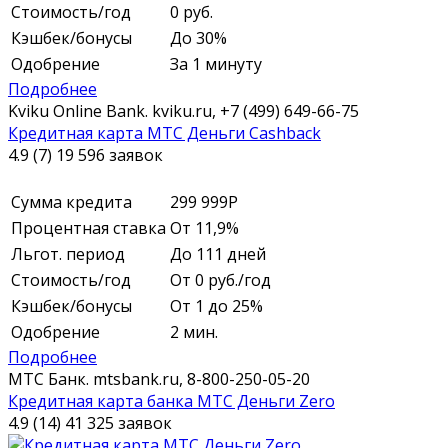
Стоимость/год
0 руб.
Кэшбек/бонусы
До 30%
Одобрение
За 1 минуту
Подробнее
Kviku Online Bank.
kviku.ru,
+7 (499) 649-66-75
Кредитная карта МТС Деньги Cashback
4.9 (7)
19 596 заявок
Сумма кредита
299 999
Р
Процентная ставка
От 11,9%
Льгот. период
До 111 дней
Стоимость/год
От 0 руб./год
Кэшбек/бонусы
От 1 до 25%
Одобрение
2 мин.
Подробнее
МТС Банк.
mtsbank.ru,
8-800-250-05-20
Кредитная карта банка МТС Деньги Zero
4.9 (14)
41 325 заявок