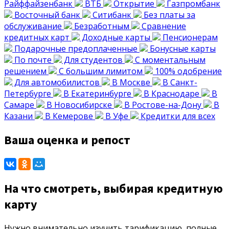
Райффайзенбанк
ВТБ
Открытие
Газпромбанк
Восточный банк
Ситибанк
Без платы за
обслуживание
Безработным
Сравнение
кредитных карт
Доходные карты
Пенсионерам
Подарочные предоплаченные
Бонусные карты
По почте
Для студентов
С моментальным
решением
С большим лимитом
100% одобрение
Для автомобилистов
В Москве
В Санкт-
Петербурге
В Екатеринбурге
В Краснодаре
В
Самаре
В Новосибирске
В Ростове-на-Дону
В
Казани
В Кемерове
В Уфе
Кредитки для всех
Ваша оценка и репост
На что смотреть, выбирая кредитную
карту
Нужно внимательно изучить тарификацию, полные