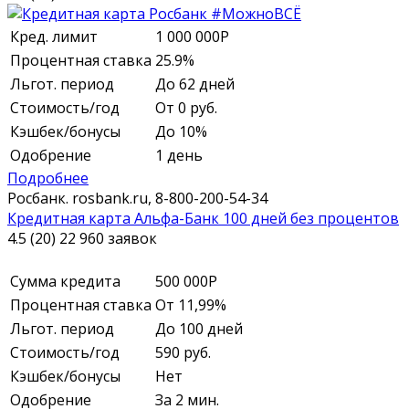
Кред. лимит
1 000 000
Р
Процентная ставка
25.9%
Льгот. период
До 62 дней
Стоимость/год
От 0 руб.
Кэшбек/бонусы
До 10%
Одобрение
1 день
Подробнее
Росбанк.
rosbank.ru,
8-800-200-54-34
Кредитная карта Альфа-Банк 100 дней без процентов
4.5 (20)
22 960 заявок
Сумма кредита
500 000
Р
Процентная ставка
От 11,99%
Льгот. период
До 100 дней
Стоимость/год
590 руб.
Кэшбек/бонусы
Нет
Одобрение
За 2 мин.