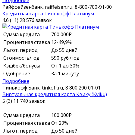
Подробнее
Райффайзенбанк.
raiffeisen.ru,
8-800-700-91-00
Кредитная карта Тинькофф Платинум
4.6 (11)
28 576 заявок
Сумма кредита
700 000
Р
Процентная ставка
12-49,9%
Льгот. период
До 55 дней
Стоимость/год
590 руб./год
Кэшбек/бонусы
От 1 до 30%
Одобрение
За 1 минуту
Подробнее
Тинькофф Банк.
tinkoff.ru,
8 800 200 01-01
Виртуальная кредитная карта Квику (Kviku)
5 (3)
11 749 заявок
Сумма кредита
100 000
Р
Процентная ставка
От 29%
Льгот. период
До 50 дней