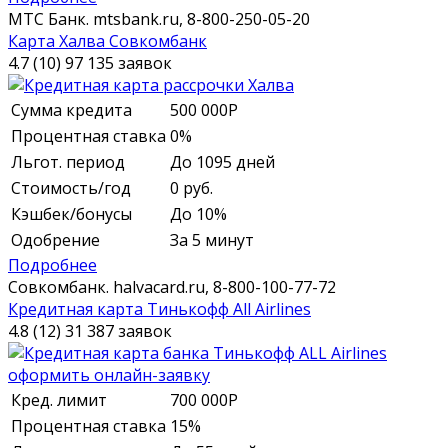
МТС Банк.
mtsbank.ru,
8-800-250-05-20
Карта Халва Совкомбанк
4.7 (10)
97 135 заявок
Сумма кредита
500 000
Р
Процентная ставка
0%
Льгот. период
До 1095 дней
Стоимость/год
0 руб.
Кэшбек/бонусы
До 10%
Одобрение
За 5 минут
Подробнее
Совкомбанк.
halvacard.ru,
8-800-100-77-72
Кредитная карта Тинькофф All Airlines
4.8 (12)
31 387 заявок
Кред. лимит
700 000
Р
Процентная ставка
15%