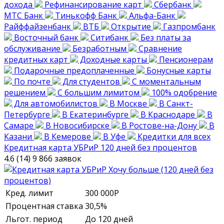
дохода
Рефинансирование карт
Сбербанк
МТС Банк
Тинькофф Банк
Альфа-Банк
Райффайзенбанк
ВТБ
Открытие
Газпромбанк
Восточный банк
Ситибанк
Без платы за
обслуживание
Безработным
Сравнение
кредитных карт
Доходные карты
Пенсионерам
Подарочные предоплаченные
Бонусные карты
По почте
Для студентов
С моментальным
решением
С большим лимитом
100% одобрение
Для автомобилистов
В Москве
В Санкт-
Петербурге
В Екатеринбурге
В Краснодаре
В
Самаре
В Новосибирске
В Ростове-на-Дону
В
Казани
В Кемерове
В Уфе
Кредитки для всех
Кредитная карта УБРиР 120 дней без процентов
4.6 (14)
9 866 заявок
Кред. лимит
300 000
Р
Процентная ставка
30,5%
Льгот. период
До 120 дней