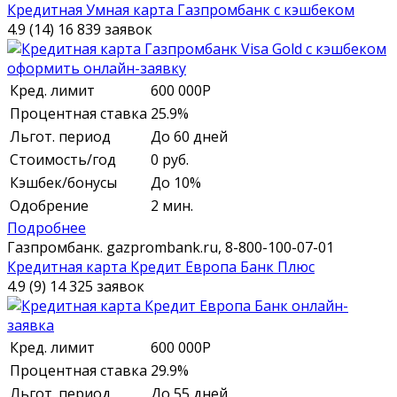
Кредитная Умная карта Газпромбанк с кэшбеком
4.9 (14)
16 839 заявок
Кред. лимит
600 000
Р
Процентная ставка
25.9%
Льгот. период
До 60 дней
Стоимость/год
0 руб.
Кэшбек/бонусы
До 10%
Одобрение
2 мин.
Подробнее
Газпромбанк.
gazprombank.ru,
8-800-100-07-01
Кредитная карта Кредит Европа Банк Плюс
4.9 (9)
14 325 заявок
Кред. лимит
600 000
Р
Процентная ставка
29.9%
Льгот. период
До 55 дней