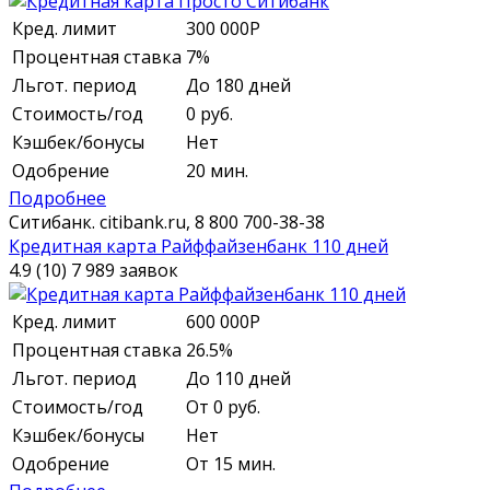
Кред. лимит
300 000
Р
Процентная ставка
7%
Льгот. период
До 180 дней
Стоимость/год
0 руб.
Кэшбек/бонусы
Нет
Одобрение
20 мин.
Подробнее
Ситибанк.
citibank.ru,
8 800 700-38-38
Кредитная карта Райффайзенбанк 110 дней
4.9 (10)
7 989 заявок
Кред. лимит
600 000
Р
Процентная ставка
26.5%
Льгот. период
До 110 дней
Стоимость/год
От 0 руб.
Кэшбек/бонусы
Нет
Одобрение
От 15 мин.