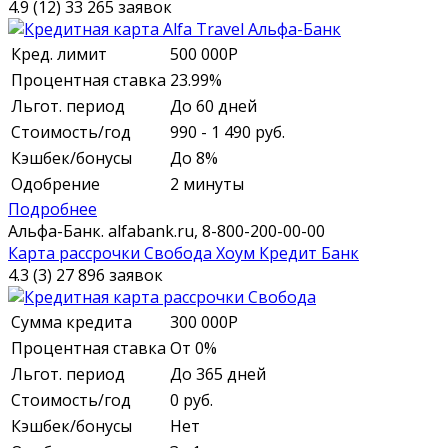
4.9 (12)
33 265 заявок
Кред. лимит
500 000
Р
Процентная ставка
23.99%
Льгот. период
До 60 дней
Стоимость/год
990 - 1 490 руб.
Кэшбек/бонусы
До 8%
Одобрение
2 минуты
Подробнее
Альфа-Банк.
alfabank.ru,
8-800-200-00-00
Карта рассрочки Свобода Хоум Кредит Банк
4.3 (3)
27 896 заявок
Сумма кредита
300 000
Р
Процентная ставка
От 0%
Льгот. период
До 365 дней
Стоимость/год
0 руб.
Кэшбек/бонусы
Нет