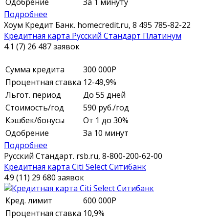
Одобрение
За 1 минуту
Подробнее
Хоум Кредит Банк.
homecredit.ru,
8 495 785-82-22
Кредитная карта Русский Стандарт Платинум
4.1 (7)
26 487 заявок
Сумма кредита
300 000
Р
Процентная ставка
12-49,9%
Льгот. период
До 55 дней
Стоимость/год
590 руб./год
Кэшбек/бонусы
От 1 до 30%
Одобрение
За 10 минут
Подробнее
Русский Стандарт.
rsb.ru,
8-800-200-62-00
Кредитная карта Citi Select Ситибанк
4.9 (11)
29 680 заявок
Кред. лимит
600 000
Р
Процентная ставка
10,9%