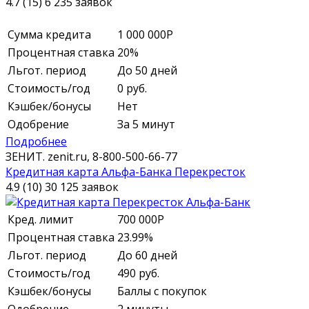
4.7 (15)
6 235 заявок
Сумма кредита
1 000 000
Р
Процентная ставка
20%
Льгот. период
До 50 дней
Стоимость/год
0 руб.
Кэшбек/бонусы
Нет
Одобрение
За 5 минут
Подробнее
ЗЕНИТ.
zenit.ru,
8-800-500-66-77
Кредитная карта Альфа-Банка Перекресток
4.9 (10)
30 125 заявок
Кред. лимит
700 000
Р
Процентная ставка
23.99%
Льгот. период
До 60 дней
Стоимость/год
490 руб.
Кэшбек/бонусы
Баллы с покупок
Одобрение
2 минуты