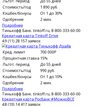
Льгот. период
До 55 дней
Стоимость/год
1 890 руб.
Кэшбек/бонусы
От 1 до 30%
Одобрение
2 мин.
Подробнее
Тинькофф Банк.
tinkoff.ru,
8-800-333-60-00
Кредитная карта Tinkoff Drive
4.9 (11)
28 157 заявок
Кред. лимит
700 000
Р
Процентная ставка
15%
Льгот. период
До 55 дней
Стоимость/год
990 руб.
Кэшбек/бонусы
От 1 до 10%
Одобрение
2 мин.
Подробнее
Тинькофф Банк.
tinkoff.ru,
8-800-333-60-00
Кредитная карта Росбанк #МожноВСЁ
4.8 (10)
14 417 заявок