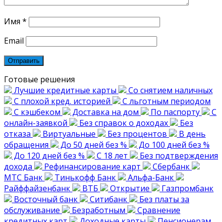
Имя
*
Email
Готовые решения
Лучшие кредитные карты
Со снятием наличных
С плохой кред. историей
С льготным периодом
С кэшбеком
Доставка на дом
По паспорту
С
онлайн-заявкой
Без справок о доходах
Без
отказа
Виртуальные
Без процентов
В день
обращения
До 50 дней без %
До 100 дней без %
До 120 дней без %
С 18 лет
Без подтверждения
дохода
Рефинансирование карт
Сбербанк
МТС Банк
Тинькофф Банк
Альфа-Банк
Райффайзенбанк
ВТБ
Открытие
Газпромбанк
Восточный банк
Ситибанк
Без платы за
обслуживание
Безработным
Сравнение
кредитных карт
Доходные карты
Пенсионерам