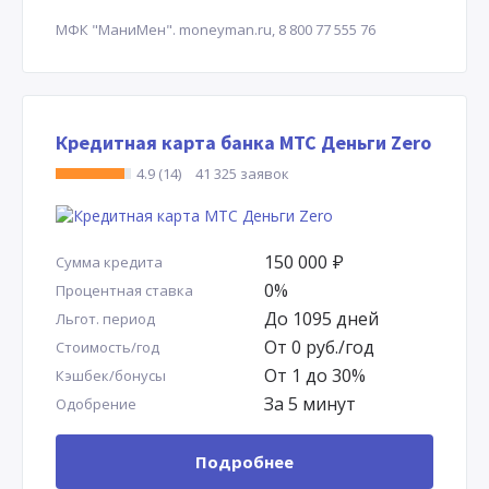
МФК "МаниМен".
moneyman.ru,
8 800 77 555 76
Кредитная карта банка МТС Деньги Zero
4.9 (14)
41 325 заявок
150 000
Р
Сумма кредита
0%
Процентная ставка
До 1095 дней
Льгот. период
От 0 руб./год
Стоимость/год
От 1 до 30%
Кэшбек/бонусы
За 5 минут
Одобрение
Подробнее