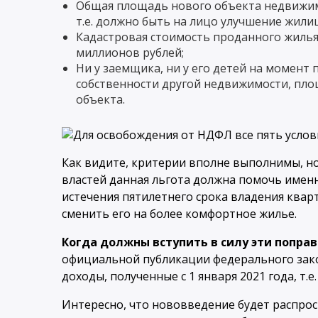
Общая площадь нового объекта недвижим
т.е. должно быть на лицо улучшение жили
Кадастровая стоимость проданного жиль
миллионов рублей;
Ни у заемщика, ни у его детей на момен
собственности другой недвижимости, пл
объекта.
Как видите, критерии вполне выполнимы, но
властей данная льгота должна помочь именн
истечения пятилетнего срока владения квар
сменить его на более комфортное жилье.
Когда должны вступить в силу эти попра
официальной публикации федерального закон
доходы, полученные с 1 января 2021 года, т.е
Интересно, что нововведение будет распрост