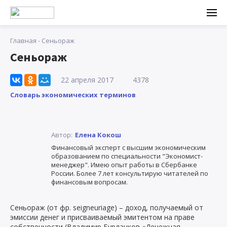
Главная
-
Сеньораж
Сеньораж
22 апреля 2017
4378
Словарь экономических терминов
Автор:
Елена Кокош
Финансовый эксперт с высшим экономическим
образованием по специальности "Экономист-
менеджер". Имею опыт работы в Сбербанке
России. Более 7 лет консультирую читателей по
финансовым вопросам.
Сеньораж (от фр. seigneuriage) – доход, получаемый от
эмиссии денег и присваиваемый эмитентом на праве
собственности (Владимир Бурлачков «Денежная