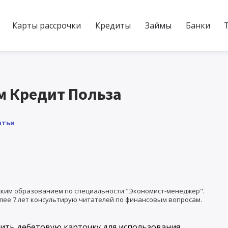
Карты рассрочки
Кредиты
Займы
Банки
м Кредит Польза
атьи
ким образованием по специальности "Экономист-менеджер".
лее 7 лет консультирую читателей по финансовым вопросам.
мить дебетовую карточку для использования