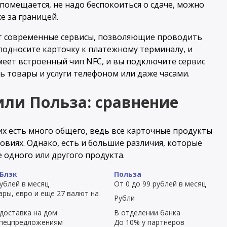
помещается, не надо беспокоиться о сдаче, можно
е за границей.
ют современные сервисы, позволяющие проводить
подносите карточку к платежному терминалу, и
имеет встроенный чип NFC, и вы подключите сервис
ть товары и услуги телефоном или даже часами.
или Польза: сравнение
них есть много общего, ведь все карточные продукты
овиях. Однако, есть и большие различия, которые
 одного или другого продукта.
Блэк
Польза
рублей в месяц
От 0 до 99 рублей в месяц
ары, евро и еще 27 валют на
Рубли
доставка на дом
В отделении банка
спецпредложениям
До 10% у партнеров