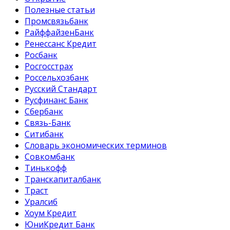
Полезные статьи
Промсвязьбанк
РайффайзенБанк
Ренессанс Кредит
Росбанк
Росгосстрах
Россельхозбанк
Русский Стандарт
Русфинанс Банк
Сбербанк
Связь-Банк
Ситибанк
Словарь экономических терминов
Совкомбанк
Тинькофф
Транскапиталбанк
Траст
Уралсиб
Хоум Кредит
ЮниКредит Банк