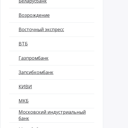
Беларусбанк
Возрождение
Восточный экспресс
ВТБ
Газпромбанк
Запсибкомбанк
КИВИ
МКБ
Московский индустриальный
банк