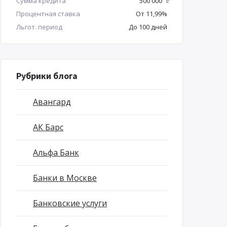
Сумма кредита
500 000
Р
Процентная ставка
От 11,99%
Льгот. период
До 100 дней
Рубрики блога
Авангард
АК Барс
Альфа Банк
Банки в Москве
Банковские услуги