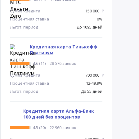
Сумма кредита
150 000
Р
Процентная ставка
0%
Льгот. период
До 1095 дней
Кредитная карта Тинькофф
Платинум
4.6 (11)
28 576 заявок
Сумма кредита
700 000
Р
Процентная ставка
12-49,9%
Льгот. период
До 55 дней
Кредитная карта Альфа-Банк
100 дней без процентов
4.5 (20)
22 960 заявок