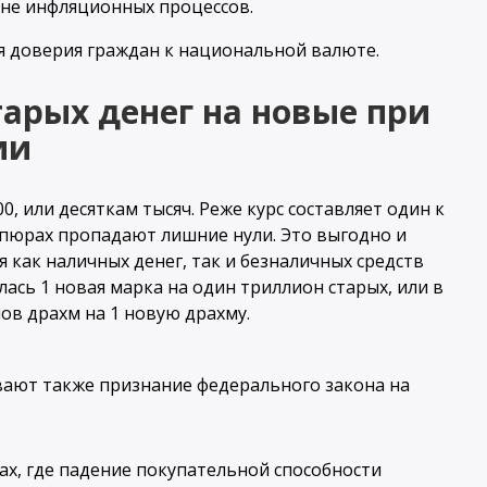
ине инфляционных процессов.
 доверия граждан к национальной валюте.
тарых денег на новые при
ии
0, или десяткам тысяч. Реже курс составляет один к
упюрах пропадают лишние нули. Это выгодно и
я как наличных денег, так и безналичных средств
лась 1 новая марка на один триллион старых, или в
ов драхм на 1 новую драхму.
вают также признание федерального закона на
ах, где падение покупательной способности