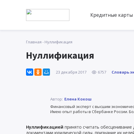
Кредитные карты
Главная
-
Нуллификация
Нуллификация
Словарь э
23 декабря 2017
6757
Автор:
Елена Кокош
Финансовый эксперт с высшим экономичес
Имею опыт работы в Сбербанке России. Бо
Нуллификацией
принято считать обесценивание д
документами юридической силы, признание их неде