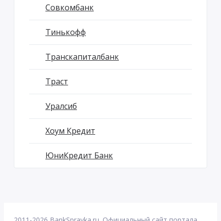
Совкомбанк
Тинькофф
Транскапиталбанк
Траст
Уралсиб
Хоум Кредит
ЮниКредит Банк
2011-2026 BankSpravka.ru. Официальный сайт портала