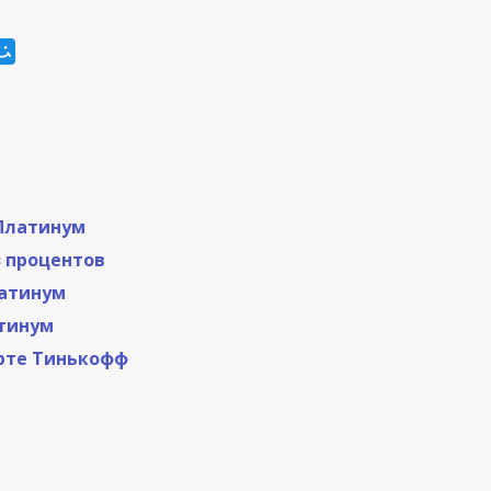
 Платинум
з процентов
латинум
атинум
арте Тинькофф