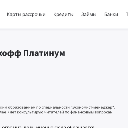
Карты рассрочки
Кредиты
Займы
Банки
ькофф Платинум
ким образованием по специальности "Экономист-менеджер".
лее 7 лет консультирую читателей по финансовым вопросам.
С огромна, ведь именно сюда обращается