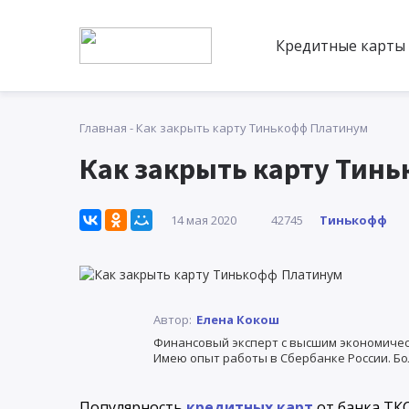
Кредитные карты
Главная
-
Как закрыть карту Тинькофф Платинум
Как закрыть карту Тин
Тинькофф
14 мая 2020
42745
Автор:
Елена Кокош
Финансовый эксперт с высшим экономичес
Имею опыт работы в Сбербанке России. Бо
Популярность
кредитных карт
от банка ТК